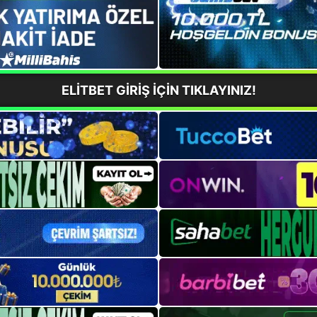
ELİTBET GİRİŞ İÇİN TIKLAYINIZ!