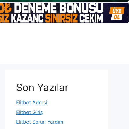
Son Yazılar
Elitbet Adresi
Elitbet Giriş
Elitbet Sorun Yardımı