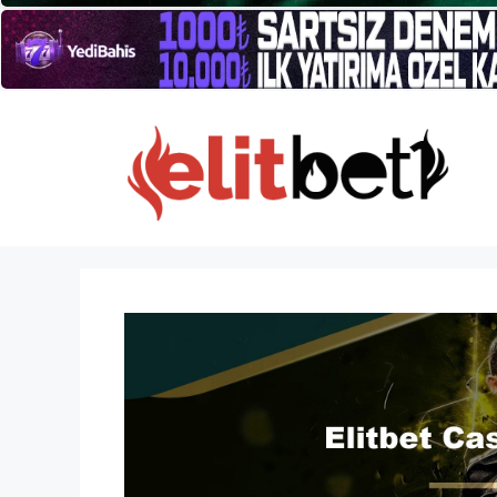
İçeriğe
atla