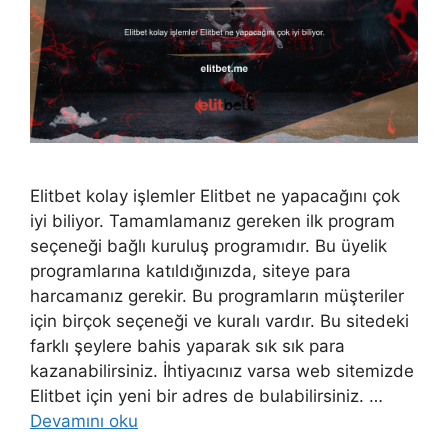
Elitbet kolay işlemler Elitbet ne yapacağını çok
iyi biliyor. Tamamlamanız gereken ilk program
seçeneği bağlı kuruluş programıdır. Bu üyelik
programlarına katıldığınızda, siteye para
harcamanız gerekir. Bu programların müşteriler
için birçok seçeneği ve kuralı vardır. Bu sitedeki
farklı şeylere bahis yaparak sık sık para
kazanabilirsiniz. İhtiyacınız varsa web sitemizde
Elitbet için yeni bir adres de bulabilirsiniz. …
Devamını oku