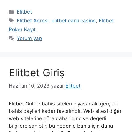
Kategoriler
Elitbet
Etiketler
Elitbet Adresi
,
elitbet canlı casino
,
Elitbet
Poker Kayıt
Yorum yap
Elitbet Giriş
Haziran 10, 2026
yazar
Elitbet
Elitbet Online bahis siteleri piyasadaki gerçek
bahis bayileri kadar favorimdir. Web sitesi diğer
web sitelerine göre daha ilginç ve değerli
bilgilere sahiptir, bu nedenle bahis için daha