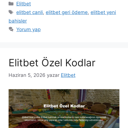
Kategoriler
Elitbet
Etiketler
elitbet canli
,
elitbet geri ödeme
,
elitbet yeni
bahisler
Yorum yap
Elitbet Özel Kodlar
Haziran 5, 2026
yazar
Elitbet