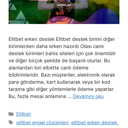
Elitbet erken destek Elitbet destek birimi diğer
birimlerden daha erken hazırdı Olası canlı
destek birimleri bahis siteleri için çok önemlidir
ve diğer birçok şekilde de başarılı olurlar. Bu
alanlardan biri elbette canlı ödeme
bildirimleridir. Bazı müşteriler, elektronik olarak
para gönderme, kart kullanarak veya bir kod
tarama gibi diğer yöntemlerle ödeme yaparlar.
Bu, fazla mesai anlamına …
Devamını oku
Kategoriler
Elitbet
Etiketler
elitbet engel çözümleri
,
elitbet erken destek
,