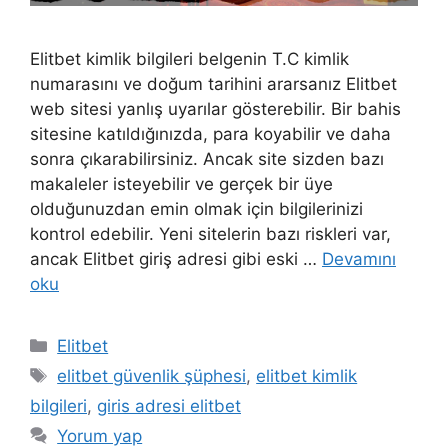
Elitbet kimlik bilgileri belgenin T.C kimlik
numarasını ve doğum tarihini ararsanız Elitbet
web sitesi yanlış uyarılar gösterebilir. Bir bahis
sitesine katıldığınızda, para koyabilir ve daha
sonra çıkarabilirsiniz. Ancak site sizden bazı
makaleler isteyebilir ve gerçek bir üye
olduğunuzdan emin olmak için bilgilerinizi
kontrol edebilir. Yeni sitelerin bazı riskleri var,
ancak Elitbet giriş adresi gibi eski …
Devamını
oku
Kategoriler
Elitbet
Etiketler
elitbet güvenlik şüphesi
,
elitbet kimlik
bilgileri
,
giris adresi elitbet
Yorum yap