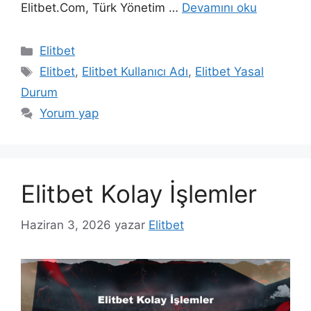
Elitbet.Com, Türk Yönetim …
Devamını oku
Kategoriler
Elitbet
Etiketler
Elitbet
,
Elitbet Kullanıcı Adı
,
Elitbet Yasal
Durum
Yorum yap
Elitbet Kolay İşlemler
Haziran 3, 2026
yazar
Elitbet