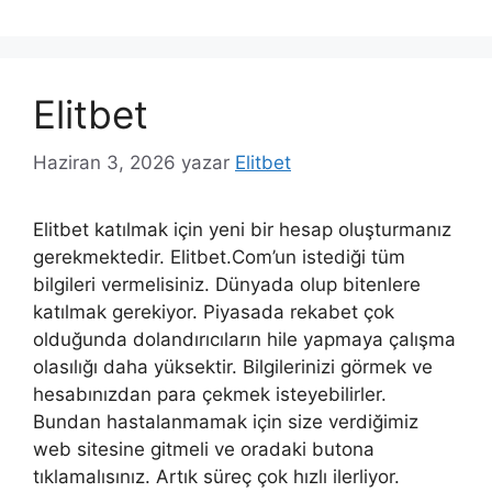
Elitbet
Haziran 3, 2026
yazar
Elitbet
Elitbet katılmak için yeni bir hesap oluşturmanız
gerekmektedir. Elitbet.Com’un istediği tüm
bilgileri vermelisiniz. Dünyada olup bitenlere
katılmak gerekiyor. Piyasada rekabet çok
olduğunda dolandırıcıların hile yapmaya çalışma
olasılığı daha yüksektir. Bilgilerinizi görmek ve
hesabınızdan para çekmek isteyebilirler.
Bundan hastalanmamak için size verdiğimiz
web sitesine gitmeli ve oradaki butona
tıklamalısınız. Artık süreç çok hızlı ilerliyor.