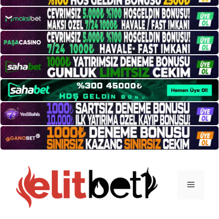
İçeriğe
atla
Menü