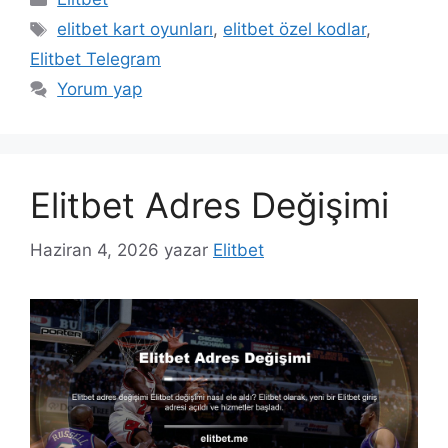
Etiketler
elitbet kart oyunları
,
elitbet özel kodlar
,
Elitbet Telegram
Yorum yap
Elitbet Adres Değişimi
Haziran 4, 2026
yazar
Elitbet