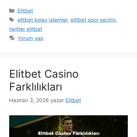
Kategoriler
Elitbet
Etiketler
elitbet kolay i̇şlemler
,
elitbet spor seçimi
,
twitter elitbet
Yorum yap
Elitbet Casino
Farklılıkları
Haziran 3, 2026
yazar
Elitbet