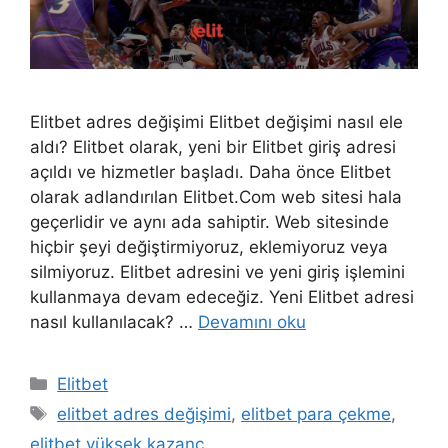
Elitbet adres değişimi Elitbet değişimi nasıl ele
aldı? Elitbet olarak, yeni bir Elitbet giriş adresi
açıldı ve hizmetler başladı. Daha önce Elitbet
olarak adlandırılan Elitbet.Com web sitesi hala
geçerlidir ve aynı ada sahiptir. Web sitesinde
hiçbir şeyi değiştirmiyoruz, eklemiyoruz veya
silmiyoruz. Elitbet adresini ve yeni giriş işlemini
kullanmaya devam edeceğiz. Yeni Elitbet adresi
nasıl kullanılacak? …
Devamını oku
Kategoriler
Elitbet
Etiketler
elitbet adres değişimi
,
elitbet para çekme
,
elitbet yüksek kazanç