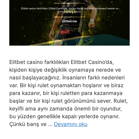
Elitbet casino farklılıkları Elitbet Casino’da,
kişiden kişiye değişiklik oynamaya nerede ve
nasıl başlayacağınız. İnsanların farklı nedenleri
var. Bir kişi rulet oynamaktan hoşlanır ve biraz
para kazanır, bir kişi ruletten para kazanmaya
başlar ve bir kişi rulet görünümünü sever. Rulet,
keyifli ama aynı zamanda önemli bir oyundur,
bu yüzden genellikle kapalı yerlerde oynanır.
Çünkü barış ve …
Devamını oku