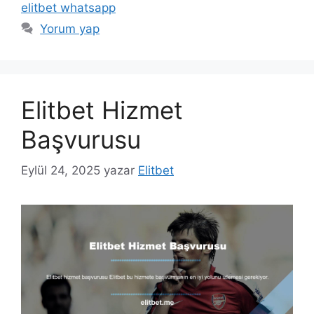
elitbet whatsapp
Yorum yap
Elitbet Hizmet
Başvurusu
Eylül 24, 2025
yazar
Elitbet