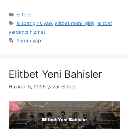
Kategoriler
Elitbet
Etiketler
elitbet giris yap
,
elitbet mobil giriş
,
elitbet
yardımcı hizmet
Yorum yap
Elitbet Yeni Bahisler
Haziran 5, 2026
yazar
Elitbet