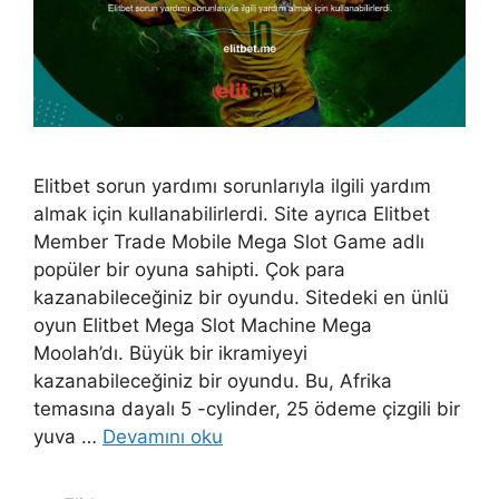
Elitbet sorun yardımı sorunlarıyla ilgili yardım
almak için kullanabilirlerdi. Site ayrıca Elitbet
Member Trade Mobile Mega Slot Game adlı
popüler bir oyuna sahipti. Çok para
kazanabileceğiniz bir oyundu. Sitedeki en ünlü
oyun Elitbet Mega Slot Machine Mega
Moolah’dı. Büyük bir ikramiyeyi
kazanabileceğiniz bir oyundu. Bu, Afrika
temasına dayalı 5 -cylinder, 25 ödeme çizgili bir
yuva …
Devamını oku