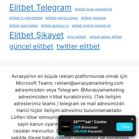
Elitbet Telegram
elitbet ticari güvenilirlik
elitbet tv güncelleme
elitbet yatırım süresi
elitbet yorumlar
elitbet özel kodlar
elitbet ücretsiz tv
elitbet üyeliği güvenli mi
Elitbet Şikayet
girisi elitbet
güncel adresi elitbet
güncel elitbet
twitter elitbet
Avrasya'nın en büyük reklam platformunda olmak için
Microsoft Teams:
reklam@avrasyamarketing.com
adresimizden veya Telegram: @Avrasyamarketing
adresimizden irtibat kurabilirsiniz. (Tek iletişim
adreslerimiz teams / telegram ve mail adresimizdir.
Harici hiçbir iletişim adresimiz bulunmamaktadır.
Lütfen itibar etmeyiniz.) Türkiye yasalarına göre 7258
sayılı kanun uyarınca yasa dışı bahis oynamanın
cezaları mevcuttur. Şu an bulunduğunuz site hiç bir
şekilde illegal bahis oyunları oynatmıyor ve oynamaya