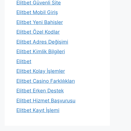
Elitbet Güvenli Site
Elitbet Mobil Giriş
Elitbet Yeni Bahisler
Elitbet Özel Kodlar
Elitbet Adres Değişimi
Elitbet Kimlik Bilgileri
Elitbet
Elitbet Kolay İşlemler
Elitbet Casino Farklılıkları
Elitbet Erken Destek
Elitbet Hizmet Başvurusu
Elitbet Kayıt İşlemi