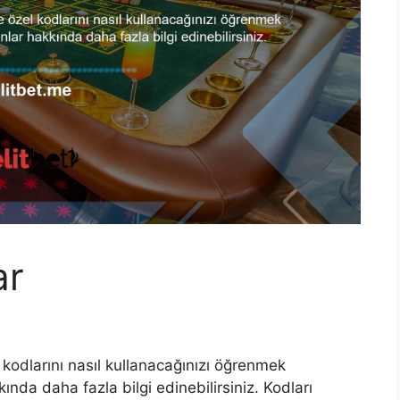
ar
l kodlarını nasıl kullanacağınızı öğrenmek
kında daha fazla bilgi edinebilirsiniz. Kodları