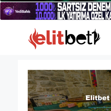
İçeriğe
atla