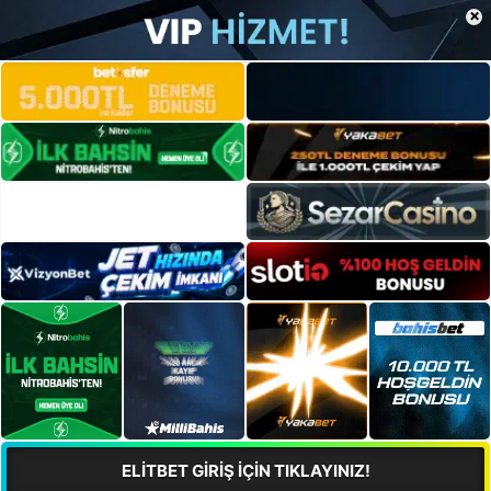
×
ELİTBET GİRİŞ İÇİN TIKLAYINIZ!