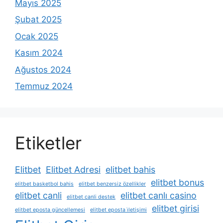
Mayıs 2025
Şubat 2025
Ocak 2025
Kasım 2024
Ağustos 2024
Temmuz 2024
Etiketler
Elitbet
Elitbet Adresi
elitbet bahis
elitbet bonus
elitbet basketbol bahis
elitbet benzersiz özellikler
elitbet canli
elitbet canlı casino
elitbet canli destek
elitbet girisi
elitbet eposta güncellemesi
elitbet eposta i̇letişimi