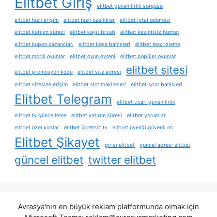
Elitbet Giriş
elitbet güvenilirlik sorgusu
elitbet hızlı erişim
elitbet hızlı özellikler
elitbet i̇ptal ödemesi
elitbet katılım süreci
elitbet kayıt fırsatı
elitbet kesintisiz hizmet
elitbet kupon kazançları
elitbet köşe bahisleri
elitbet maç izleme
elitbet mobil oyunlar
elitbet oyun evreni
elitbet popüler oyunlar
elitbet sitesi
elitbet promosyon kodu
elitbet site adresi
elitbet sitesine erişim
elitbet slot makineleri
elitbet spor bahisleri
Elitbet Telegram
elitbet ticari güvenilirlik
elitbet tv güncelleme
elitbet yatırım süresi
elitbet yorumlar
elitbet özel kodlar
elitbet ücretsiz tv
elitbet üyeliği güvenli mi
Elitbet Şikayet
girisi elitbet
güncel adresi elitbet
güncel elitbet
twitter elitbet
Avrasya'nın en büyük reklam platformunda olmak için