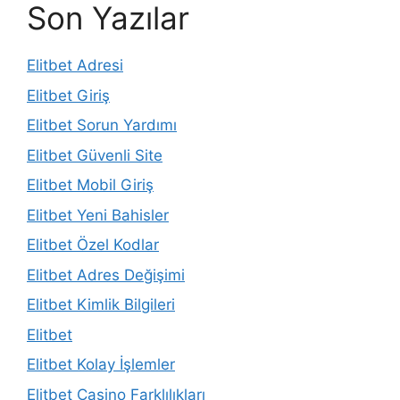
Son Yazılar
Elitbet Adresi
Elitbet Giriş
Elitbet Sorun Yardımı
Elitbet Güvenli Site
Elitbet Mobil Giriş
Elitbet Yeni Bahisler
Elitbet Özel Kodlar
Elitbet Adres Değişimi
Elitbet Kimlik Bilgileri
Elitbet
Elitbet Kolay İşlemler
Elitbet Casino Farklılıkları