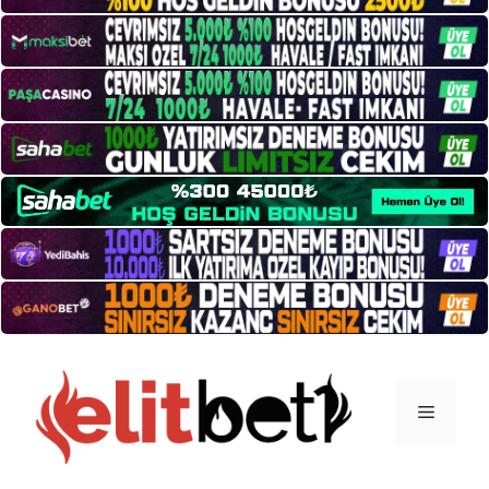
İçeriğe
atla
Menü