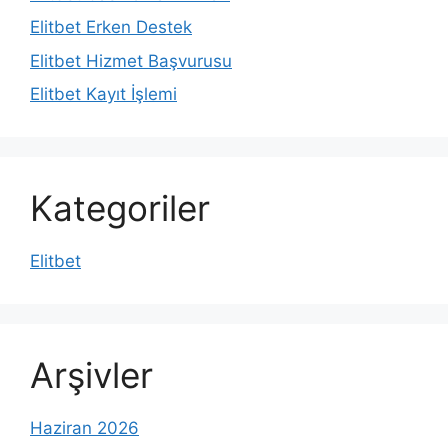
Elitbet Erken Destek
Elitbet Hizmet Başvurusu
Elitbet Kayıt İşlemi
Kategoriler
Elitbet
Arşivler
Haziran 2026