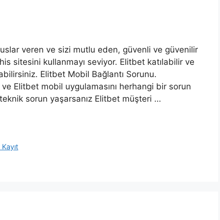
slar veren ve sizi mutlu eden, güvenli ve güvenilir
his sitesini kullanmayı seviyor. Elitbet katılabilir ve
bilirsiniz. Elitbet Mobil Bağlantı Sorunu.
r ve Elitbet mobil uygulamasını herhangi bir sorun
teknik sorun yaşarsanız Elitbet müşteri …
 Kayıt