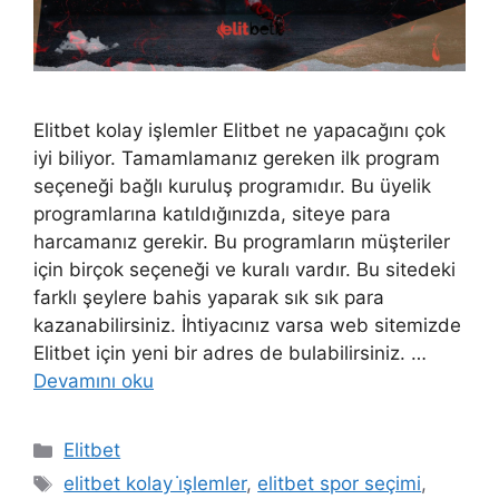
Elitbet kolay işlemler Elitbet ne yapacağını çok
iyi biliyor. Tamamlamanız gereken ilk program
seçeneği bağlı kuruluş programıdır. Bu üyelik
programlarına katıldığınızda, siteye para
harcamanız gerekir. Bu programların müşteriler
için birçok seçeneği ve kuralı vardır. Bu sitedeki
farklı şeylere bahis yaparak sık sık para
kazanabilirsiniz. İhtiyacınız varsa web sitemizde
Elitbet için yeni bir adres de bulabilirsiniz. …
Devamını oku
Kategoriler
Elitbet
Etiketler
elitbet kolay i̇şlemler
,
elitbet spor seçimi
,