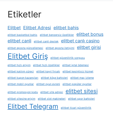
Etiketler
Elitbet
Elitbet Adresi
elitbet bahis
elitbet bonus
elitbet basketbol bahis
elitbet benzersiz özellikler
elitbet canli
elitbet canlı casino
elitbet canli destek
elitbet girisi
elitbet eposta güncellemesi
elitbet eposta i̇letişimi
Elitbet Giriş
elitbet güvenilirlik sorgusu
elitbet hızlı erişim
elitbet hızlı özellikler
elitbet i̇ptal ödemesi
elitbet katılım süreci
elitbet kayıt fırsatı
elitbet kesintisiz hizmet
elitbet kupon kazançları
elitbet köşe bahisleri
elitbet maç izleme
elitbet mobil oyunlar
elitbet oyun evreni
elitbet popüler oyunlar
elitbet sitesi
elitbet promosyon kodu
elitbet site adresi
elitbet sitesine erişim
elitbet slot makineleri
elitbet spor bahisleri
Elitbet Telegram
elitbet ticari güvenilirlik