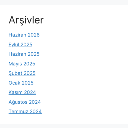
Arşivler
Haziran 2026
Eylül 2025
Haziran 2025
Mayıs 2025
Şubat 2025
Ocak 2025
Kasım 2024
Ağustos 2024
Temmuz 2024