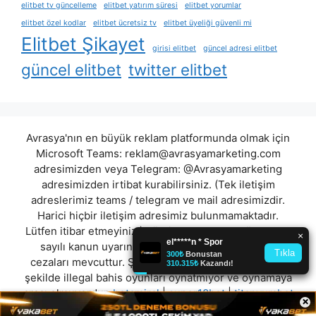
elitbet tv güncelleme
elitbet yatırım süresi
elitbet yorumlar
elitbet özel kodlar
elitbet ücretsiz tv
elitbet üyeliği güvenli mi
Elitbet Şikayet
girisi elitbet
güncel adresi elitbet
güncel elitbet
twitter elitbet
Avrasya'nın en büyük reklam platformunda olmak için
Microsoft Teams:
reklam@avrasyamarketing.com
adresimizden veya Telegram: @Avrasyamarketing
adresimizden irtibat kurabilirsiniz. (Tek iletişim
adreslerimiz teams / telegram ve mail adresimizdir.
Harici hiçbir iletişim adresimiz bulunmamaktadır.
Lütfen itibar etmeyiniz.) Türkiye yasalarına göre 7258
sayılı kanun uyarınca yasa dışı bahis oynamanın
cezaları mevcuttur. Şu an bulunduğunuz site hiç bir
şekilde illegal bahis oyunları oynatmıyor ve oynamaya
aracı olmuyordur.
betamiral
|
super10bet
|
titanyumbet
×
|
betteyim
|
ikimisli
|
lussobet
|
nakitbahis
|
focusbet