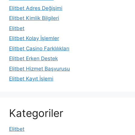
Elitbet Adres Değişimi
Elitbet Kimlik Bilgileri
Elitbet
Elitbet Kolay İşlemler
Elitbet Casino Farklılıkları
Elitbet Erken Destek
Elitbet Hizmet Başvurusu
Elitbet Kayıt İşlemi
Kategoriler
Elitbet