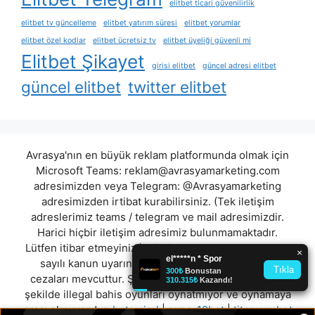
elitbet ticari güvenilirlik
elitbet tv güncelleme
elitbet yatırım süresi
elitbet yorumlar
elitbet özel kodlar
elitbet ücretsiz tv
elitbet üyeliği güvenli mi
Elitbet Şikayet
girisi elitbet
güncel adresi elitbet
güncel elitbet
twitter elitbet
Avrasya'nın en büyük reklam platformunda olmak için
Microsoft Teams:
reklam@avrasyamarketing.com
adresimizden veya Telegram: @Avrasyamarketing
adresimizden irtibat kurabilirsiniz. (Tek iletişim
adreslerimiz teams / telegram ve mail adresimizdir.
Harici hiçbir iletişim adresimiz bulunmamaktadır.
Lütfen itibar etmeyiniz.) Türkiye yasalarına göre 7258
sayılı kanun uyarınca yasa dışı bahis oynamanın
cezaları mevcuttur. Şu an bulunduğunuz site hiç bir
şekilde illegal bahis oyunları oynatmıyor ve oynamaya
aracı olmuyordur.
betamiral
|
super10bet
|
titanyumbet