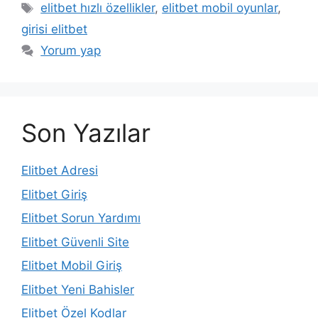
Etiketler
elitbet hızlı özellikler
,
elitbet mobil oyunlar
,
girisi elitbet
Yorum yap
Son Yazılar
Elitbet Adresi
Elitbet Giriş
Elitbet Sorun Yardımı
Elitbet Güvenli Site
Elitbet Mobil Giriş
Elitbet Yeni Bahisler
Elitbet Özel Kodlar