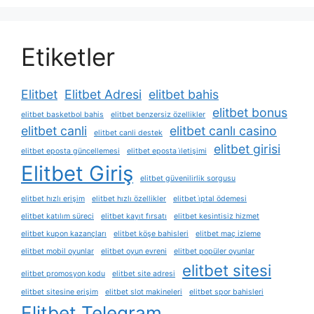
Etiketler
Elitbet
Elitbet Adresi
elitbet bahis
elitbet bonus
elitbet basketbol bahis
elitbet benzersiz özellikler
elitbet canli
elitbet canlı casino
elitbet canli destek
elitbet girisi
elitbet eposta güncellemesi
elitbet eposta i̇letişimi
Elitbet Giriş
elitbet güvenilirlik sorgusu
elitbet hızlı erişim
elitbet hızlı özellikler
elitbet i̇ptal ödemesi
elitbet katılım süreci
elitbet kayıt fırsatı
elitbet kesintisiz hizmet
elitbet kupon kazançları
elitbet köşe bahisleri
elitbet maç izleme
elitbet mobil oyunlar
elitbet oyun evreni
elitbet popüler oyunlar
elitbet sitesi
elitbet promosyon kodu
elitbet site adresi
elitbet sitesine erişim
elitbet slot makineleri
elitbet spor bahisleri
Elitbet Telegram