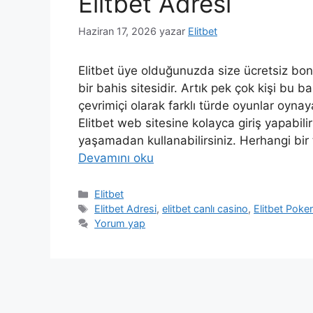
Elitbet Adresi
Haziran 17, 2026
yazar
Elitbet
Elitbet üye olduğunuzda size ücretsiz bonu
bir bahis sitesidir. Artık pek çok kişi bu ba
çevrimiçi olarak farklı türde oyunlar oynaya
Elitbet web sitesine kolayca giriş yapabili
yaşamadan kullanabilirsiniz. Herhangi bir 
Devamını oku
Kategoriler
Elitbet
Etiketler
Elitbet Adresi
,
elitbet canlı casino
,
Elitbet Poker
Yorum yap