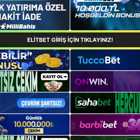
ELİTBET GİRİŞ İÇİN TIKLAYINIZ!