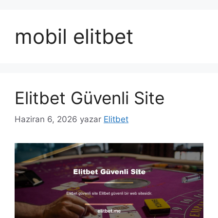
mobil elitbet
Elitbet Güvenli Site
Haziran 6, 2026
yazar
Elitbet