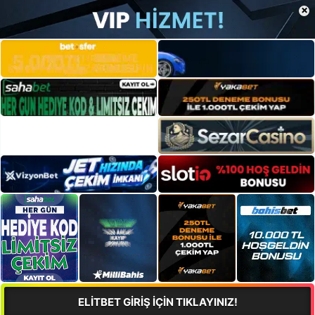
×
ELİTBET GİRİŞ İÇİN TIKLAYINIZ!