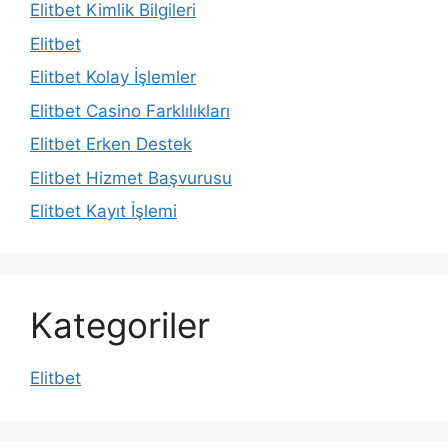
Elitbet Kimlik Bilgileri
Elitbet
Elitbet Kolay İşlemler
Elitbet Casino Farklılıkları
Elitbet Erken Destek
Elitbet Hizmet Başvurusu
Elitbet Kayıt İşlemi
Kategoriler
Elitbet