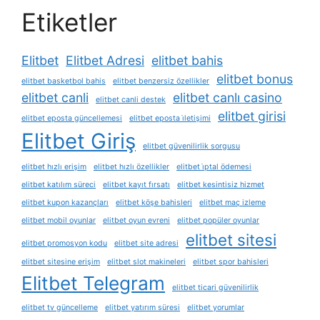
Etiketler
Elitbet
Elitbet Adresi
elitbet bahis
elitbet bonus
elitbet basketbol bahis
elitbet benzersiz özellikler
elitbet canli
elitbet canlı casino
elitbet canli destek
elitbet girisi
elitbet eposta güncellemesi
elitbet eposta i̇letişimi
Elitbet Giriş
elitbet güvenilirlik sorgusu
elitbet hızlı erişim
elitbet hızlı özellikler
elitbet i̇ptal ödemesi
elitbet katılım süreci
elitbet kayıt fırsatı
elitbet kesintisiz hizmet
elitbet kupon kazançları
elitbet köşe bahisleri
elitbet maç izleme
elitbet mobil oyunlar
elitbet oyun evreni
elitbet popüler oyunlar
elitbet sitesi
elitbet promosyon kodu
elitbet site adresi
elitbet sitesine erişim
elitbet slot makineleri
elitbet spor bahisleri
Elitbet Telegram
elitbet ticari güvenilirlik
elitbet tv güncelleme
elitbet yatırım süresi
elitbet yorumlar