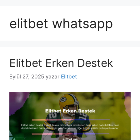
elitbet whatsapp
Elitbet Erken Destek
Eylül 27, 2025
yazar
Elitbet