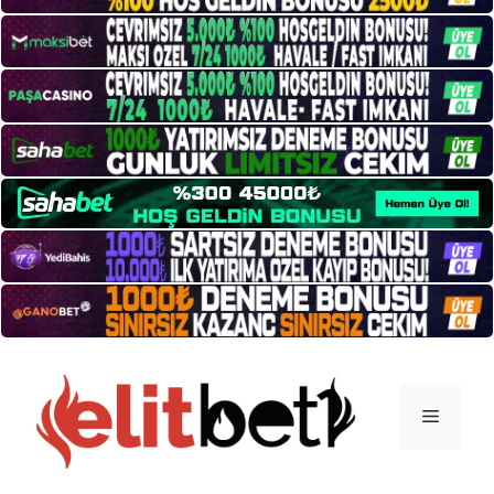
İçeriğe
atla
Menü