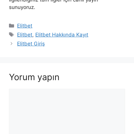
sunuyoruz.
Kategoriler
Elitbet
Etiketler
Elitbet
,
Elitbet Hakkında Kayıt
Elitbet Giriş
Yorum yapın
Yorum