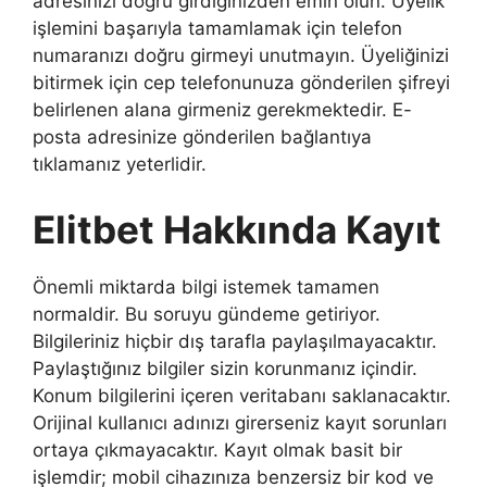
adresinizi doğru girdiğinizden emin olun. Üyelik
işlemini başarıyla tamamlamak için telefon
numaranızı doğru girmeyi unutmayın. Üyeliğinizi
bitirmek için cep telefonunuza gönderilen şifreyi
belirlenen alana girmeniz gerekmektedir. E-
posta adresinize gönderilen bağlantıya
tıklamanız yeterlidir.
Elitbet Hakkında Kayıt
Önemli miktarda bilgi istemek tamamen
normaldir. Bu soruyu gündeme getiriyor.
Bilgileriniz hiçbir dış tarafla paylaşılmayacaktır.
Paylaştığınız bilgiler sizin korunmanız içindir.
Konum bilgilerini içeren veritabanı saklanacaktır.
Orijinal kullanıcı adınızı girerseniz kayıt sorunları
ortaya çıkmayacaktır. Kayıt olmak basit bir
işlemdir; mobil cihazınıza benzersiz bir kod ve