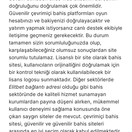
doğruluğunu doğrulamak çok önemlidir.
Güvenilir çevrimiçi bahis platformları oyun
hesabınızı ve bakiyenizi doğrulayacaktır ve
yatırım yapmak istiyorsanız canlı destek ekibiyle
iletişime geçmeniz gerekecektir. Bu durum
tamamen sizin sorumluluğunuzda olup,
karşılaşabileceğiniz olumsuz sonuçlardan site
sorumlu tutulamaz. Lisanslı bir site olarak bahis
sitesi, kullanıcıların orijinalliğini doğrulamak için
bir kontrol tekniği olarak kullanılabilecek bir
lisans logosu sunmaktadır. Diğer sektörlerde
Elitbet bağlantı adresi
olduğu gibi bahis
sektöründe de kaliteli hizmet sunamayan
kurumlardan payına düşeni alırken, mükemmel
kullanıcı deneyimi sağlama konusunda öne
çıkan saygın siteler de mevcut.
çevrimiçi bahis
sitesi, güvenilir ve güvenilir bahis siteleri
arasında en iyi seçim olarak kabul edilmektedir.