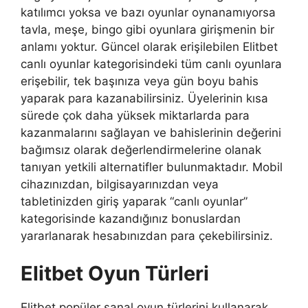
katılımcı yoksa ve bazı oyunlar oynanamıyorsa
tavla, meşe, bingo gibi oyunlara girişmenin bir
anlamı yoktur. Güncel olarak erişilebilen Elitbet
canlı oyunlar kategorisindeki tüm canlı oyunlara
erişebilir, tek başınıza veya gün boyu bahis
yaparak para kazanabilirsiniz. Üyelerinin kısa
sürede çok daha yüksek miktarlarda para
kazanmalarını sağlayan ve bahislerinin değerini
bağımsız olarak değerlendirmelerine olanak
tanıyan yetkili alternatifler bulunmaktadır. Mobil
cihazınızdan, bilgisayarınızdan veya
tabletinizden giriş yaparak “canlı oyunlar”
kategorisinde kazandığınız bonuslardan
yararlanarak hesabınızdan para çekebilirsiniz.
Elitbet Oyun Türleri
Elitbet popüler sanal oyun türlerini kullanarak