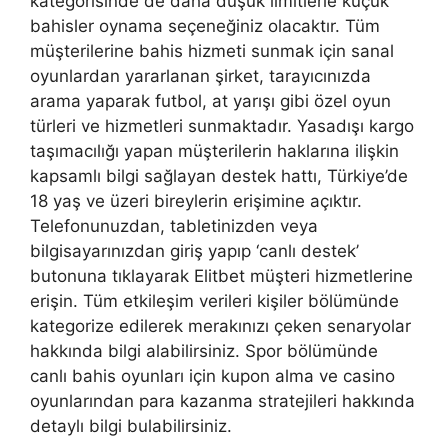
kategorisinde de daha düşük limitlerle küçük
bahisler oynama seçeneğiniz olacaktır. Tüm
müşterilerine bahis hizmeti sunmak için sanal
oyunlardan yararlanan şirket, tarayıcınızda
arama yaparak futbol, ​​at yarışı gibi özel oyun
türleri ve hizmetleri sunmaktadır. Yasadışı kargo
taşımacılığı yapan müşterilerin haklarına ilişkin
kapsamlı bilgi sağlayan destek hattı, Türkiye’de
18 yaş ve üzeri bireylerin erişimine açıktır.
Telefonunuzdan, tabletinizden veya
bilgisayarınızdan giriş yapıp ‘canlı destek’
butonuna tıklayarak Elitbet müşteri hizmetlerine
erişin. Tüm etkileşim verileri kişiler bölümünde
kategorize edilerek merakınızı çeken senaryolar
hakkında bilgi alabilirsiniz. Spor bölümünde
canlı bahis oyunları için kupon alma ve casino
oyunlarından para kazanma stratejileri hakkında
detaylı bilgi bulabilirsiniz.