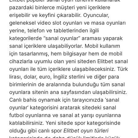
pazardaki binlerce müşteri yeni içeriklere
erişebilir ve keyfini çıkarabilir. Oyuncular,
geleneksel video slot oyunları ve masa oyunları
yerine, telefon ve tabletlerinden ilgili
kategorilerde “sanal oyunlar” araması yaparak
sanal içeriklere ulaşabiliyorlar. Mobil kullanım
için tasarlanmış, hem bilgisayar hem de mobil
cihazlarla uyumlu olan yeni siteden Elitbet sanal
oyunları ile tüm içeriklere ulaşabileceksiniz. Türk
lirası, dolar, euro, İngiliz sterlini ve diğer para
birimlerinin de aralarında bulunduğu tüm sanal
oyunlara sitenin ana sayfasından ulaşabilirsiniz.
Canlı bahis oynamak için tarayıcınızda ‘sanal
oyunlar’ kategorisini aratarak sitedeki sanal
futbol oyunlarına ve sanal at yarışı oyunlarına
katılabilirsiniz. Yeni sitede spor kategorisinde
olduğu gibi canlı spor
Elitbet oyun türleri