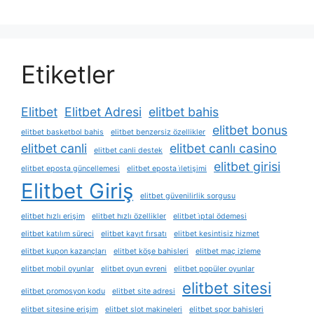
Etiketler
Elitbet
Elitbet Adresi
elitbet bahis
elitbet bonus
elitbet basketbol bahis
elitbet benzersiz özellikler
elitbet canli
elitbet canlı casino
elitbet canli destek
elitbet girisi
elitbet eposta güncellemesi
elitbet eposta i̇letişimi
Elitbet Giriş
elitbet güvenilirlik sorgusu
elitbet hızlı erişim
elitbet hızlı özellikler
elitbet i̇ptal ödemesi
elitbet katılım süreci
elitbet kayıt fırsatı
elitbet kesintisiz hizmet
elitbet kupon kazançları
elitbet köşe bahisleri
elitbet maç izleme
elitbet mobil oyunlar
elitbet oyun evreni
elitbet popüler oyunlar
elitbet sitesi
elitbet promosyon kodu
elitbet site adresi
elitbet sitesine erişim
elitbet slot makineleri
elitbet spor bahisleri