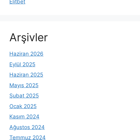
Elitbet
Arşivler
Haziran 2026
Eylül 2025
Haziran 2025
Mayıs 2025
Şubat 2025
Ocak 2025
Kasım 2024
Ağustos 2024
Temmuz 2024