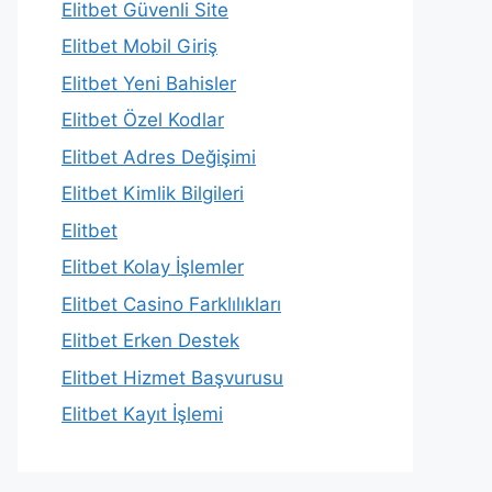
Elitbet Güvenli Site
Elitbet Mobil Giriş
Elitbet Yeni Bahisler
Elitbet Özel Kodlar
Elitbet Adres Değişimi
Elitbet Kimlik Bilgileri
Elitbet
Elitbet Kolay İşlemler
Elitbet Casino Farklılıkları
Elitbet Erken Destek
Elitbet Hizmet Başvurusu
Elitbet Kayıt İşlemi