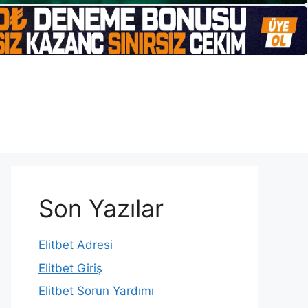
Son Yazılar
Elitbet Adresi
Elitbet Giriş
Elitbet Sorun Yardımı